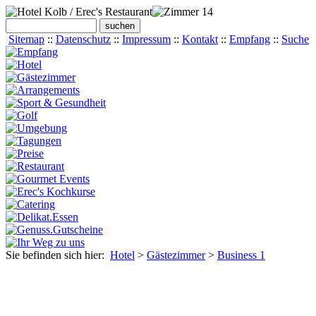
Sitemap
::
Datenschutz
::
Impressum
::
Kontakt
::
Empfang
::
Suche
Sie befinden sich hier:
Hotel
>
Gästezimmer
>
Business 1